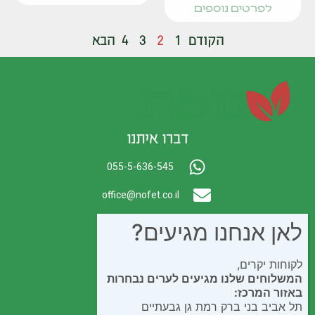
לפרטים נוספים
הקודם
1
2
3
4
הבא
דברו איתנו
055-5-636-545
office@nofet.co.il
ת.ד. 300 באר יעקב
לאן אנחנו מגיעים?
לקוחות יקרים,
המשלוחים שלנו מגיעים לערים נבחרות
באזור המרכז:
תל אביב בני ברק רמת גן גבעתיים