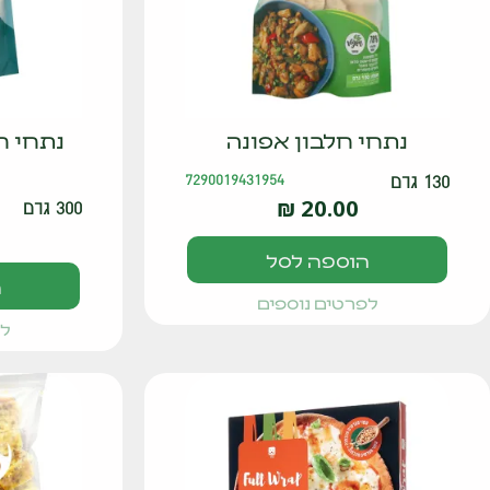
נתחי חלבון אפונה
נתחי חל
130 גרם
7290019431954
₪
20.00
300 גרם
הוספה לסל
ה
לפרטים נוספים
לפ