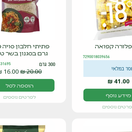
פלורה קפואה
פת
גרם בסגנון בשר טח
7290018039656
300 גרם
431695
סר במלאי
₪
16.00
₪
20.00
₪
41.00
הוספה לסל
מידע נוסף
לפרטים נוספים
רטים נוספים