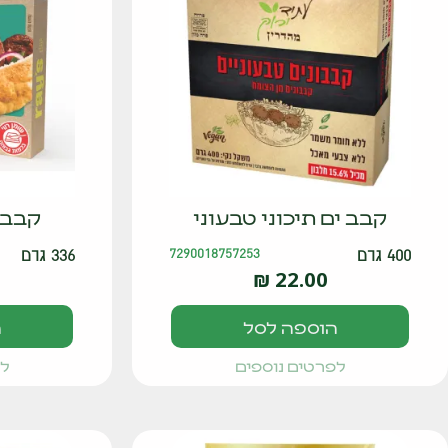
קבב ים תיכוני טבעוני
קבבו
400 גרם
7290018757253
336 גרם
₪
22.00
הוספה לסל
ה
לפרטים נוספים
לפ