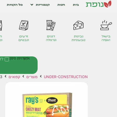
בית
חנות
קטגוריות
סל הקניות
בישול
גבינות
דגנים
זרעים
חט
ואפיה
טבעוניות
וגרנולה
ונבטים
ומ
אפשרויות סינון:
לל
UNDER-CONSTRUCTION
מוצרים
קפואים
 3