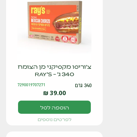
צ'וריסו מקסיקני מן הצומח
340 ג' – RAY'S
340 גרם
7290019707271
₪
39.00
הוספה לסל
לפרטים נוספים