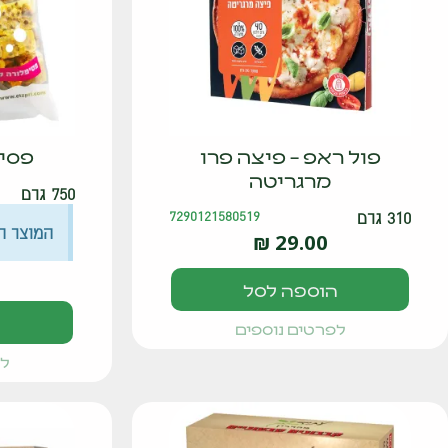
פול ראפ – פיצה פרו
פסי
מרגריטה
750 גרם
310 גרם
7290121580519
המוצר ח
₪
29.00
הוספה לסל
לפרטים נוספים
לפ