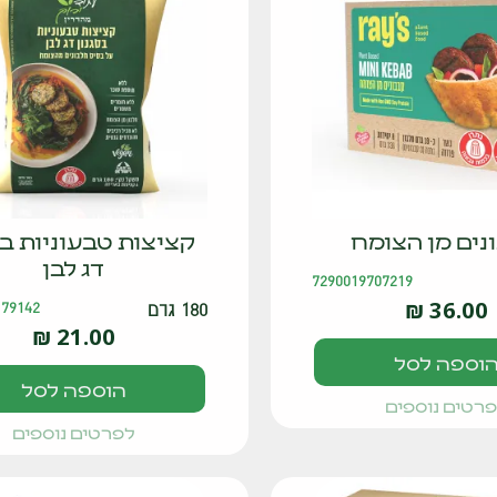
נים מן הצומח
קציצות טבעוניות בס
דג לבן
7290019707219
₪
36.00
180 גרם
179142
₪
21.00
וספה לסל
הוספה לסל
רטים נוספים
לפרטים נוספים