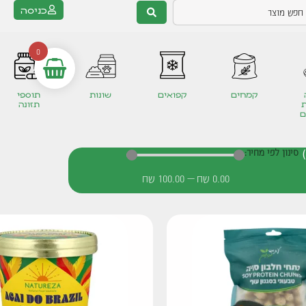
כניסה
0
קמחים
קפואים
שונות
תוספי
תזונה
ם
סינון לפי מחיר:
0.00
שח
—
100.00
שח