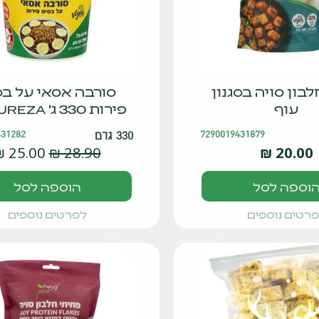
בון סויה בסגנון
סורבה אסאי על בס
עוף
פירות 330 ג' NATUREZA
7290019431879
330 גרם
431282
₪
25.00
₪
28.90
₪
20.00
וספה לסל
הוספה לסל
רטים נוספים
לפרטים נוספים