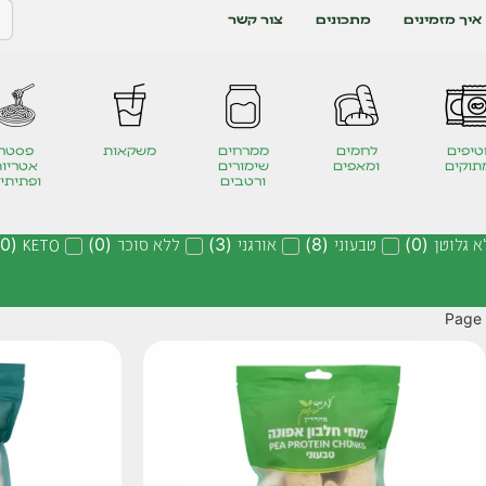
איך מזמינים
מתכונים
צור קשר
יפים
לחמים
ממרחים
משקאות
פסטה
תוקים
ומאפים
שימורים
אטריות
ורטבים
ופתיתי
א גלוטן
(
0
)
טבעוני
(
8
)
אורגני
(
3
)
ללא סוכר
(
0
)
KETO
(
0
)
Page