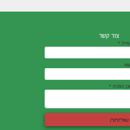
צור קשר
מייל
*
שא
כן הפניה
*
שליחה