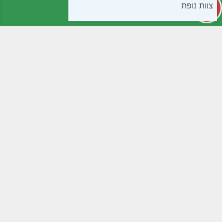
צוות נופת
קטגוריות
מידע שימושי
קפואים
חנות
בישול ואפיה
שאלות נפוצות
חטיפים ומתוקים
תנאי שימוש
ממרחים שימורים ורטבים
נגישות
לחמים ומאפים
מדיניות פרטיות
קמחים
צור קשר
משקאות
תוספי תזונה