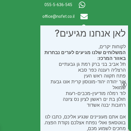
055-5-636-545
office@nofet.co.il
ת.ד. 300 באר יעקב
לאן אנחנו מגיעים?
לקוחות יקרים,
המשלוחים שלנו מגיעים לערים נבחרות
באזור המרכז:
תל אביב בני ברק רמת גן גבעתיים
הרצליה רעננה כפר סבא
פתח תקווה ראש העין
אור יהודה יהוד-מונוסון קרית אונו גבעת
שמואל
לוד רמלה מודיעין-מכבים-רעות
חולון בת ים ראשון לציון נס ציונה
רחובות יבנה אשדוד
אם אתם מעוניינים שנגיע אליכם, כתבו לנו
בווטסאפ ואולי נפתח אצלכם נקודת הפצה.
מחכים לשמוע מכם,