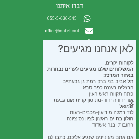
דברו איתנו
055-5-636-545
office@nofet.co.il
ת.ד. 300 באר יעקב
לאן אנחנו מגיעים?
לקוחות יקרים,
המשלוחים שלנו מגיעים לערים נבחרות
באזור המרכז:
תל אביב בני ברק רמת גן גבעתיים
הרצליה רעננה כפר סבא
פתח תקווה ראש העין
אור יהודה יהוד-מונוסון קרית אונו גבעת
שמואל
לוד רמלה מודיעין-מכבים-רעות
חולון בת ים ראשון לציון נס ציונה
רחובות יבנה אשדוד
אם אתם מעוניינים שנגיע אליכם, כתבו לנו