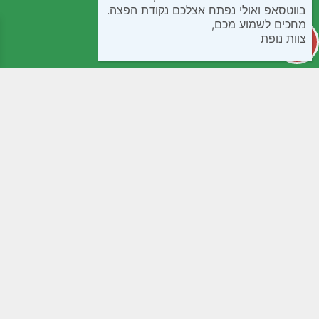
בווטסאפ ואולי נפתח אצלכם נקודת הפצה.
מחכים לשמוע מכם,
צוות נופת
קטגוריות
מידע שימושי
קפואים
חנות
בישול ואפיה
שאלות נפוצות
חטיפים ומתוקים
תנאי שימוש
ממרחים שימורים ורטבים
נגישות
לחמים ומאפים
מדיניות פרטיות
קמחים
צור קשר
משקאות