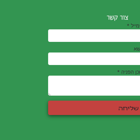
צור קשר
מייל
*
שא
כן הפניה
*
שליחה