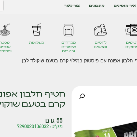
איך מזמינים
מתכונים
צור קשר
יפים
לחמים
ממרחים
משקאות
פסטה
תוקים
ומאפים
שימורים
אטריות
ורטבים
ופתיתי
 חלבון אפונה עם פיסטוק במילוי קרם בטעם שוקולד לבן
חטיף חלבון אפונ
קרם בטעם שוקול
55 גרם
מק"ט: 7290020106032