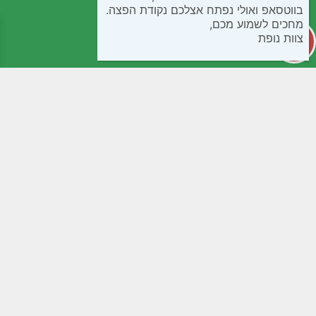
בווטסאפ ואולי נפתח אצלכם נקודת הפצה.
מחכים לשמוע מכם,
צוות נופת
קטגוריות
מידע שימושי
קפואים
חנות
בישול ואפיה
שאלות נפוצות
חטיפים ומתוקים
תנאי שימוש
ממרחים שימורים ורטבים
נגישות
לחמים ומאפים
מדיניות פרטיות
קמחים
צור קשר
משקאות