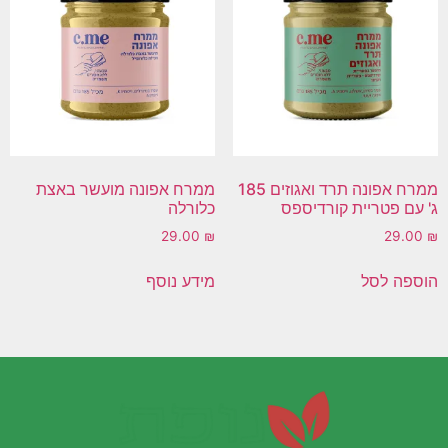
ממרח אפונה תרד ואגוזים 185
ממרח אפונה מועשר באצת
ג' עם פטריית קורדיספס
כלורלה
29.00
₪
29.00
₪
הוספה לסל
מידע נוסף