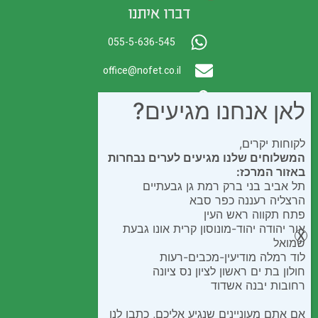
דברו איתנו
055-5-636-545
office@nofet.co.il
ת.ד. 300 באר יעקב
לאן אנחנו מגיעים?
לקוחות יקרים,
המשלוחים שלנו מגיעים לערים נבחרות
באזור המרכז:
תל אביב בני ברק רמת גן גבעתיים
הרצליה רעננה כפר סבא
פתח תקווה ראש העין
אור יהודה יהוד-מונוסון קרית אונו גבעת
שמואל
לוד רמלה מודיעין-מכבים-רעות
חולון בת ים ראשון לציון נס ציונה
רחובות יבנה אשדוד
אם אתם מעוניינים שנגיע אליכם, כתבו לנו