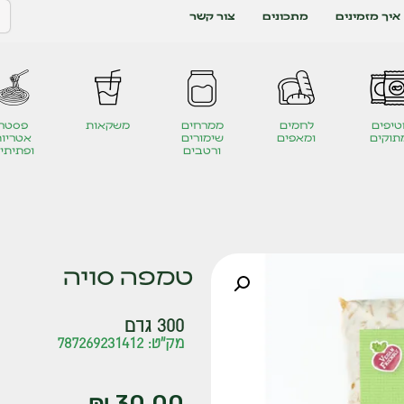
איך מזמינים
מתכונים
צור קשר
יפים
לחמים
ממרחים
משקאות
פסטה
תוקים
ומאפים
שימורים
אטריות
ורטבים
ופתיתי
טמפה סויה
300 גרם
מק"ט: 787269231412
₪
30.00