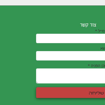
צור קשר
מייל
*
שא
כן הפניה
*
שליחה