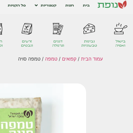
בית
חנות
קטגוריות
סל הקניות
בישול
גבינות
דגנים
זרעים
חט
ואפיה
טבעוניות
וגרנולה
ונבטים
ומ
עמוד הבית
/
קפואים
/
טמפה
/ טמפה סויה