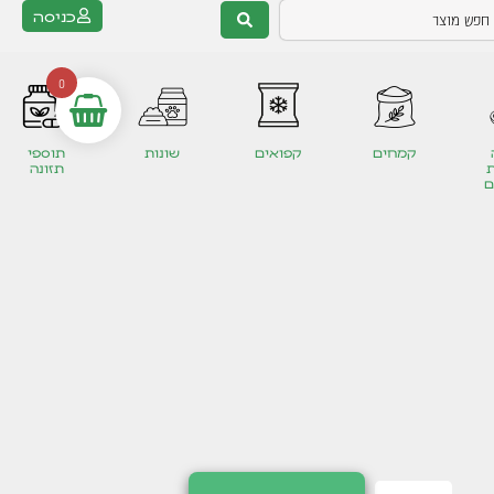
כניסה
0
קמחים
קפואים
שונות
תוספי
תזונה
ם