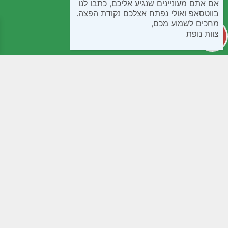
אם אתם מעוניינים שנגיע אליכם, כתבו לנו
בווטסאפ ואולי נפתח אצלכם נקודת הפצה.
מחכים לשמוע מכם,
צוות נופת
קטגוריות
מידע שימושי
קפואים
חנות
בישול ואפיה
שאלות נפוצות
חטיפים ומתוקים
תנאי שימוש
ממרחים שימורים ורטבים
נגישות
לחמים ומאפים
מדיניות פרטיות
קמחים
צור קשר