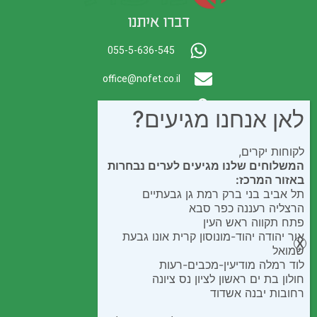
דברו איתנו
055-5-636-545
office@nofet.co.il
ת.ד. 300 באר יעקב
לאן אנחנו מגיעים?
לקוחות יקרים,
המשלוחים שלנו מגיעים לערים נבחרות
באזור המרכז:
תל אביב בני ברק רמת גן גבעתיים
הרצליה רעננה כפר סבא
פתח תקווה ראש העין
אור יהודה יהוד-מונוסון קרית אונו גבעת
שמואל
לוד רמלה מודיעין-מכבים-רעות
חולון בת ים ראשון לציון נס ציונה
רחובות יבנה אשדוד