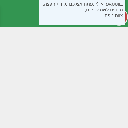
בווטסאפ ואולי נפתח אצלכם נקודת הפצה.
מחכים לשמוע מכם,
צוות נופת
קטגוריות
מידע שימושי
קפואים
חנות
בישול ואפיה
שאלות נפוצות
חטיפים ומתוקים
תנאי שימוש
ממרחים שימורים ורטבים
נגישות
לחמים ומאפים
מדיניות פרטיות
קמחים
צור קשר
משקאות