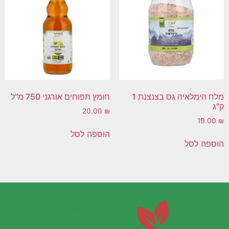
מלח הימלאיה גס בצנצנת 1
חומץ תפוחים אורגני 750 מ"ל
ק"ג
20.00
₪
19.00
₪
הוספה לסל
הוספה לסל