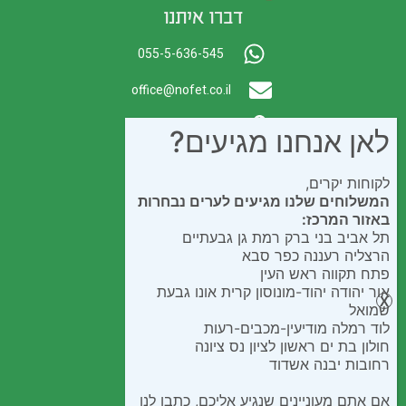
דברו איתנו
055-5-636-545
office@nofet.co.il
ת.ד. 300 באר יעקב
לאן אנחנו מגיעים?
לקוחות יקרים,
המשלוחים שלנו מגיעים לערים נבחרות
באזור המרכז:
תל אביב בני ברק רמת גן גבעתיים
הרצליה רעננה כפר סבא
פתח תקווה ראש העין
אור יהודה יהוד-מונוסון קרית אונו גבעת
שמואל
לוד רמלה מודיעין-מכבים-רעות
חולון בת ים ראשון לציון נס ציונה
רחובות יבנה אשדוד
אם אתם מעוניינים שנגיע אליכם, כתבו לנו