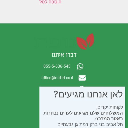
הוספה לסל
דברו איתנו
055-5-636-545
office@nofet.co.il
ת.ד. 300 באר יעקב
לאן אנחנו מגיעים?
לקוחות יקרים,
המשלוחים שלנו מגיעים לערים נבחרות
באזור המרכז:
תל אביב בני ברק רמת גן גבעתיים