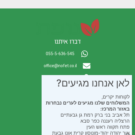
דברו איתנו
055-5-636-545
office@nofet.co.il
ת.ד. 300 באר יעקב
לאן אנחנו מגיעים?
לקוחות יקרים,
המשלוחים שלנו מגיעים לערים נבחרות
באזור המרכז:
תל אביב בני ברק רמת גן גבעתיים
הרצליה רעננה כפר סבא
פתח תקווה ראש העין
אור יהודה יהוד-מונוסון קרית אונו גבעת