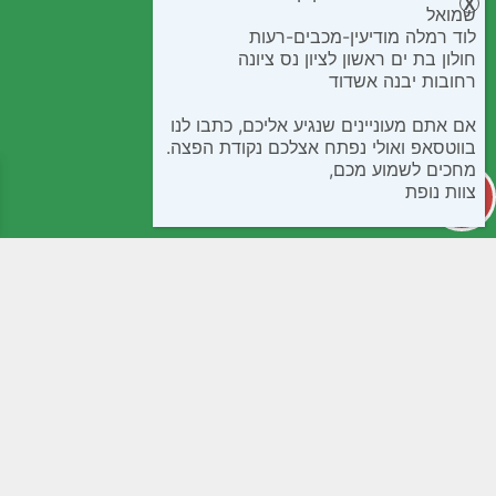
שמואל
לוד רמלה מודיעין-מכבים-רעות
חולון בת ים ראשון לציון נס ציונה
רחובות יבנה אשדוד
אם אתם מעוניינים שנגיע אליכם, כתבו לנו
בווטסאפ ואולי נפתח אצלכם נקודת הפצה.
מחכים לשמוע מכם,
צוות נופת
קטגוריות
מידע שימושי
קפואים
חנות
בישול ואפיה
שאלות נפוצות