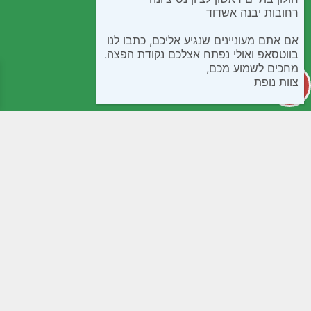
רחובות יבנה אשדוד
אם אתם מעוניינים שנגיע אליכם, כתבו לנו
בווטסאפ ואולי נפתח אצלכם נקודת הפצה.
מחכים לשמוע מכם,
צוות נופת
קטגוריות
מידע שימושי
קפואים
חנות
בישול ואפיה
שאלות נפוצות
חטיפים ומתוקים
תנאי שימוש
ממרחים שימורים ורטבים
נגישות