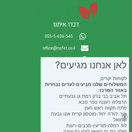
דברו איתנו
055-5-636-545
office@nofet.co.il
ת.ד. 300 באר יעקב
לאן אנחנו מגיעים?
לקוחות יקרים,
המשלוחים שלנו מגיעים לערים נבחרות
באזור המרכז:
תל אביב בני ברק רמת גן גבעתיים
הרצליה רעננה כפר סבא
פתח תקווה ראש העין
אור יהודה יהוד-מונוסון קרית אונו גבעת
שמואל
לוד רמלה מודיעין-מכבים-רעות
חולון בת ים ראשון לציון נס ציונה