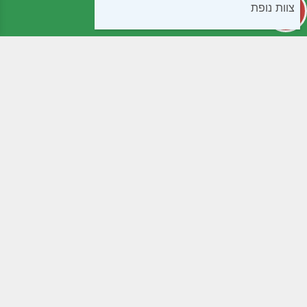
צוות נופת
קטגוריות
מידע שימושי
קפואים
חנות
בישול ואפיה
שאלות נפוצות
חטיפים ומתוקים
תנאי שימוש
ממרחים שימורים ורטבים
נגישות
לחמים ומאפים
מדיניות פרטיות
קמחים
צור קשר
משקאות
תוספי תזונה