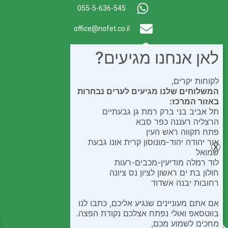
055-5-636-545
office@nofet.co.il
ת.ד. 300 באר יעקב
לאן אנחנו מגיעים?
לקוחות יקרים,
המשלוחים שלנו מגיעים לערים נבחרות
באזור המרכז:
תל אביב בני ברק רמת גן גבעתיים
הרצליה רעננה כפר סבא
פתח תקווה ראש העין
אור יהודה יהוד-מונוסון קרית אונו גבעת
שמואל
לוד רמלה מודיעין-מכבים-רעות
חולון בת ים ראשון לציון נס ציונה
רחובות יבנה אשדוד
אם אתם מעוניינים שנגיע אליכם, כתבו לנו
בווטסאפ ואולי נפתח אצלכם נקודת הפצה.
מחכים לשמוע מכם,