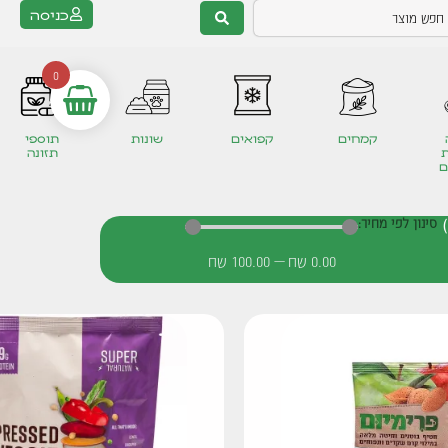
כניסה
0
קמחים
קפואים
שונות
תוספי
תזונה
ם
סינון לפי מחיר:
0.00
שח
—
100.00
שח