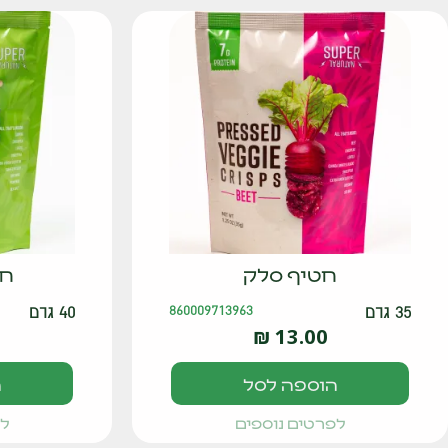
חטיף סלק
חט
35 גרם
860009713963
40 גרם
₪
13.00
הוספה לסל
ה
לפרטים נוספים
לפ