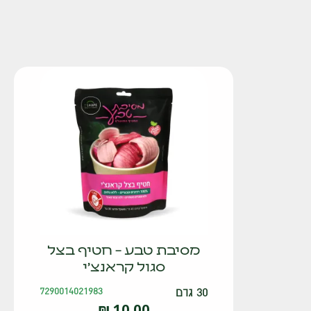
מסיבת טבע – חטיף בצל
סגול קראנצ'י
30 גרם
7290014021983
₪
10.00