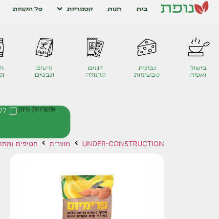
בית
חנות
קטגוריות
סל הקניות
בישול
גבינות
דגנים
זרעים
חט
ואפיה
טבעוניות
וגרנולה
ונבטים
ומ
אפשרויות סינון:
לל
UNDER-CONSTRUCTION
מוצרים
חטיפים ומתו