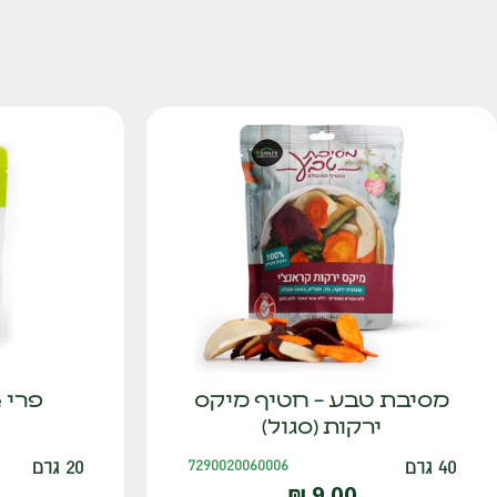
מסיבת טבע – חטיף מיקס
ירקות (סגול)
40 גרם
7290020060006
20 גרם
₪
9.00