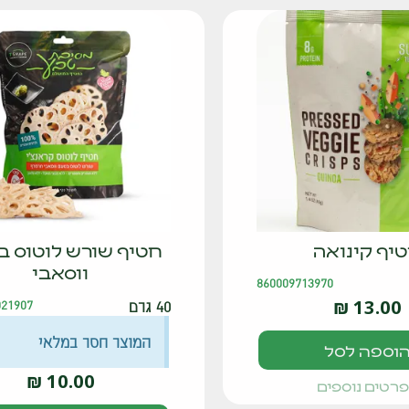
יף קינואה
חטיף שורש לוטוס 
ווסאבי
860009713970
₪
13.00
40 גרם
021907
המוצר חסר במלאי
וספה לסל
₪
10.00
רטים נוספים