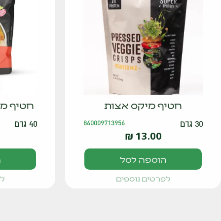
חטיף מיקס אצות
חטיף מי
30 גרם
860009713956
40 גרם
₪
13.00
הוספה לסל
ה
לפרטים נוספים
לפ