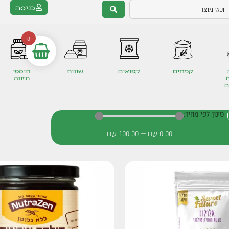
כניסה
0
קמחים
קפואים
שונות
תוספי
תזונה
ם
סינון לפי מחיר:
0.00
שח
—
100.00
שח