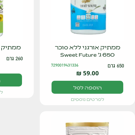
ממתיק אורגני ללא סוכר
ממתיק א
650 ג' Sweet Future
260 גרם
650 גרם
7290019431336
₪
59.00
ה
הוספה לסל
לפ
לפרטים נוספים