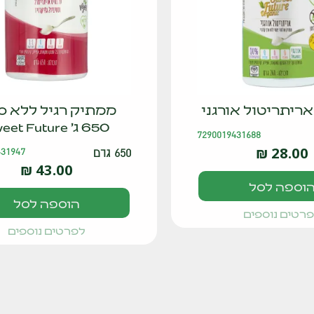
ריתריטול אורגני
ממתיק רגיל ללא ס
650 ג' Sweet Future
7290019431688
₪
28.00
650 גרם
431947
₪
43.00
וספה לסל
הוספה לסל
רטים נוספים
לפרטים נוספים