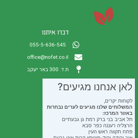
דברו איתנו
055-5-636-545
office@nofet.co.il
ת.ד. 300 באר יעקב
לאן אנחנו מגיעים?
לקוחות יקרים,
המשלוחים שלנו מגיעים לערים נבחרות
באזור המרכז:
תל אביב בני ברק רמת גן גבעתיים
הרצליה רעננה כפר סבא
פתח תקווה ראש העין
אור יהודה יהוד-מונוסון קרית אונו גבעת