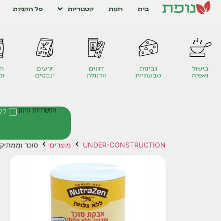
בית
חנות
קטגוריות
סל הקניות
בישול
גבינות
דגנים
זרעים
חט
ואפיה
טבעוניות
וגרנולה
ונבטים
ומ
אפשרויות סינון:
לל
UNDER-CONSTRUCTION
מוצרים
סוכר וממתיק