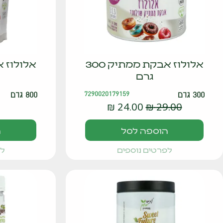
אלולוז אבקת ממתיק 300
גרם
300 גרם
7290020179159
800 גרם
₪
24.00
₪
29.00
הוספה לסל
ה
לפרטים נוספים
לפ