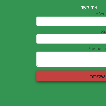
צור קשר
מייל
*
שא
כן הפניה
*
שליחה