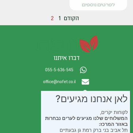
לפרטים נוספים
הקודם
1
2
דברו איתנו
055-5-636-545
office@nofet.co.il
ת.ד. 300 באר יעקב
לאן אנחנו מגיעים?
לקוחות יקרים,
המשלוחים שלנו מגיעים לערים נבחרות
באזור המרכז:
תל אביב בני ברק רמת גן גבעתיים