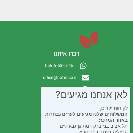
דברו איתנו
055-5-636-545
office@nofet.co.il
ת.ד. 300 באר יעקב
לאן אנחנו מגיעים?
לקוחות יקרים,
המשלוחים שלנו מגיעים לערים נבחרות
באזור המרכז:
תל אביב בני ברק רמת גן גבעתיים
הרצליה רעננה כפר סבא