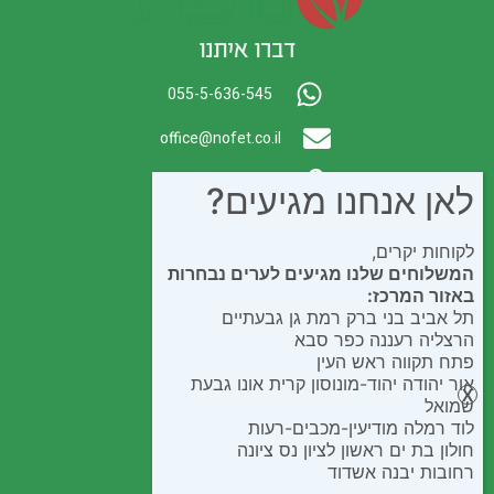
דברו איתנו
055-5-636-545
office@nofet.co.il
ת.ד. 300 באר יעקב
לאן אנחנו מגיעים?
לקוחות יקרים,
המשלוחים שלנו מגיעים לערים נבחרות
באזור המרכז:
תל אביב בני ברק רמת גן גבעתיים
הרצליה רעננה כפר סבא
פתח תקווה ראש העין
אור יהודה יהוד-מונוסון קרית אונו גבעת
שמואל
לוד רמלה מודיעין-מכבים-רעות
חולון בת ים ראשון לציון נס ציונה
רחובות יבנה אשדוד