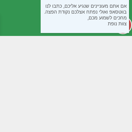
אם אתם מעוניינים שנגיע אליכם, כתבו לנו
בווטסאפ ואולי נפתח אצלכם נקודת הפצה.
מחכים לשמוע מכם,
צוות נופת
קטגוריות
מידע שימושי
קפואים
חנות
בישול ואפיה
שאלות נפוצות
חטיפים ומתוקים
תנאי שימוש
ממרחים שימורים ורטבים
נגישות
לחמים ומאפים
מדיניות פרטיות
קמחים
צור קשר