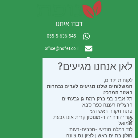
דברו איתנו
055-5-636-545
office@nofet.co.il
ת.ד. 300 באר יעקב
לאן אנחנו מגיעים?
לקוחות יקרים,
המשלוחים שלנו מגיעים לערים נבחרות
באזור המרכז:
תל אביב בני ברק רמת גן גבעתיים
הרצליה רעננה כפר סבא
פתח תקווה ראש העין
אור יהודה יהוד-מונוסון קרית אונו גבעת
שמואל
לוד רמלה מודיעין-מכבים-רעות
חולון בת ים ראשון לציון נס ציונה