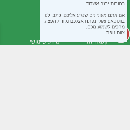
רחובות יבנה אשדוד
אם אתם מעוניינים שנגיע אליכם, כתבו לנו
בווטסאפ ואולי נפתח אצלכם נקודת הפצה.
מחכים לשמוע מכם,
צוות נופת
קטגוריות
מידע שימושי
קפואים
חנות
בישול ואפיה
שאלות נפוצות
חטיפים ומתוקים
תנאי שימוש
ממרחים שימורים ורטבים
נגישות
לחמים ומאפים
מדיניות פרטיות
קמחים
צור קשר
משקאות
תוספי תזונה