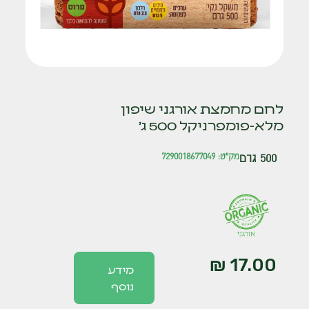
לחם מחמצת אורגני שיפון
מלא-פומפרניקל 500 ג'
500 גרם
מק"ט: 7290018677049
₪
17.00
מידע
נוסף