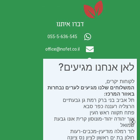
דברו איתנו
055-5-636-545
office@nofet.co.il
ת.ד. 300 באר יעקב
לאן אנחנו מגיעים?
לקוחות יקרים,
המשלוחים שלנו מגיעים לערים נבחרות
באזור המרכז:
תל אביב בני ברק רמת גן גבעתיים
הרצליה רעננה כפר סבא
פתח תקווה ראש העין
אור יהודה יהוד-מונוסון קרית אונו גבעת
שמואל
לוד רמלה מודיעין-מכבים-רעות
חולון בת ים ראשון לציון נס ציונה