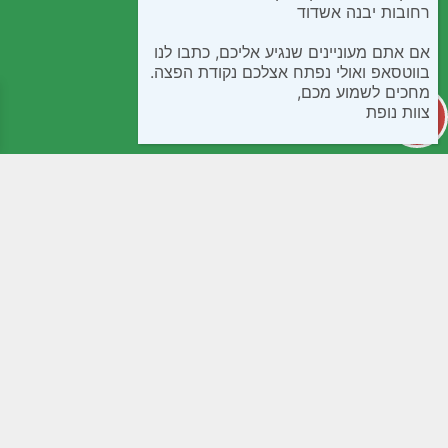
רחובות יבנה אשדוד
אם אתם מעוניינים שנגיע אליכם, כתבו לנו
בווטסאפ ואולי נפתח אצלכם נקודת הפצה.
מחכים לשמוע מכם,
צוות נופת
קטגוריות
מידע שימושי
קפואים
חנות
בישול ואפיה
שאלות נפוצות
חטיפים ומתוקים
תנאי שימוש
ממרחים שימורים ורטבים
נגישות