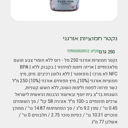
נקטר חמוציות אורגני
250 גרם
מק"ט: 7290020020512
נקטר חמוציות אורגני 250 מל - רוס ללא חומרי צבע וטעם
מלאכותיים | אריזה ניתנת למיחזור | בקבוק ללא BPA |
NFC לא מרכז | מפוסטר | ללא גלוטן רכיבים: מים, מיץ
חמוציות אורגני (10%), מיץ תפוחים אורגני (10%) 250 מ"ל
כשר פרווה לפסח ולימות השנה, ללא חשש קטניות,
השגחת בד"צ בית יוסף ובאישור הרבנות הראשית לישראל
ערכים תזונתיים ב-100 מ"ל: אנרגיה 58 קל' / סך השומנים
0.45 גר' / נתרן 9.2 מ"ג / סך הפחמימות 14.87 גר' / מתוכן:
סוכרים 10.31 גר' / כפיות סוכר 2.75 / חלבונים 0 גר' /
אשלגן 77 מ"ג