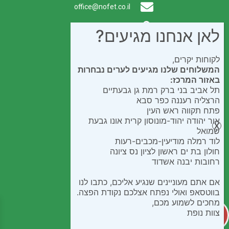
office@nofet.co.il
ת.ד. 300 באר יעקב
לאן אנחנו מגיעים?
לקוחות יקרים,
המשלוחים שלנו מגיעים לערים נבחרות
באזור המרכז:
תל אביב בני ברק רמת גן גבעתיים
הרצליה רעננה כפר סבא
פתח תקווה ראש העין
אור יהודה יהוד-מונוסון קרית אונו גבעת
שמואל
לוד רמלה מודיעין-מכבים-רעות
חולון בת ים ראשון לציון נס ציונה
רחובות יבנה אשדוד
אם אתם מעוניינים שנגיע אליכם, כתבו לנו
בווטסאפ ואולי נפתח אצלכם נקודת הפצה.
מחכים לשמוע מכם,
צוות נופת