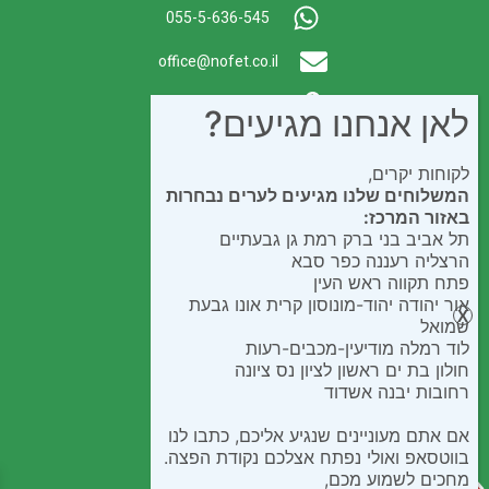
055-5-636-545
office@nofet.co.il
ת.ד. 300 באר יעקב
לאן אנחנו מגיעים?
לקוחות יקרים,
המשלוחים שלנו מגיעים לערים נבחרות
באזור המרכז:
תל אביב בני ברק רמת גן גבעתיים
הרצליה רעננה כפר סבא
פתח תקווה ראש העין
אור יהודה יהוד-מונוסון קרית אונו גבעת
שמואל
לוד רמלה מודיעין-מכבים-רעות
חולון בת ים ראשון לציון נס ציונה
רחובות יבנה אשדוד
אם אתם מעוניינים שנגיע אליכם, כתבו לנו
בווטסאפ ואולי נפתח אצלכם נקודת הפצה.
מחכים לשמוע מכם,