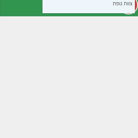
צוות נופת
קטגוריות
מידע שימושי
קפואים
חנות
בישול ואפיה
שאלות נפוצות
חטיפים ומתוקים
תנאי שימוש
ממרחים שימורים ורטבים
נגישות
לחמים ומאפים
מדיניות פרטיות
קמחים
צור קשר
משקאות
תוספי תזונה