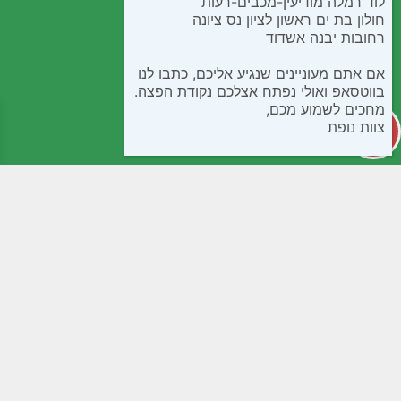
לוד רמלה מודיעין-מכבים-רעות
חולון בת ים ראשון לציון נס ציונה
רחובות יבנה אשדוד
אם אתם מעוניינים שנגיע אליכם, כתבו לנו
בווטסאפ ואולי נפתח אצלכם נקודת הפצה.
מחכים לשמוע מכם,
צוות נופת
קטגוריות
מידע שימושי
קפואים
חנות
בישול ואפיה
שאלות נפוצות
חטיפים ומתוקים
תנאי שימוש