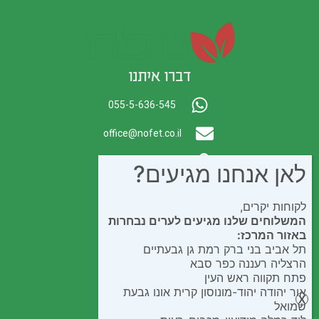
דברו איתנו
055-5-636-545
office@nofet.co.il
ת.ד. 300 באר יעקב
לאן אנחנו מגיעים?
לקוחות יקרים,
המשלוחים שלנו מגיעים לערים נבחרות
באזור המרכז:
תל אביב בני ברק רמת גן גבעתיים
הרצליה רעננה כפר סבא
פתח תקווה ראש העין
אור יהודה יהוד-מונוסון קרית אונו גבעת
שמואל